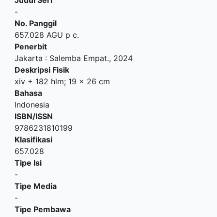
Judul Seri
-
No. Panggil
657.028 AGU p c.
Penerbit
Jakarta
:
Salemba Empat
.,
2024
Deskripsi Fisik
xiv + 182 hlm; 19 x 26 cm
Bahasa
Indonesia
ISBN/ISSN
9786231810199
Klasifikasi
657.028
Tipe Isi
-
Tipe Media
-
Tipe Pembawa