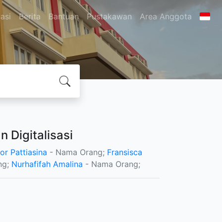
asi
Berita
Bantuan
Pustakawan
Area Anggota
n Digitalisasi
or Pattiasina
- Nama Orang;
Fransisca
ng;
Nurhafifah Amalina
- Nama Orang;