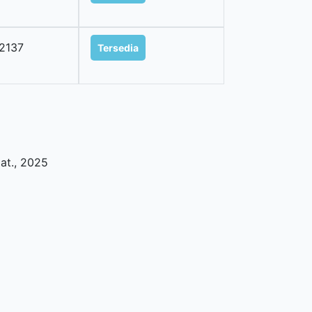
2137
Tersedia
at
.,
2025