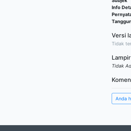
Subjek
Info Deta
Pernyat
Tanggu
Versi l
Tidak ter
Lampir
Tidak A
Komen
Anda h