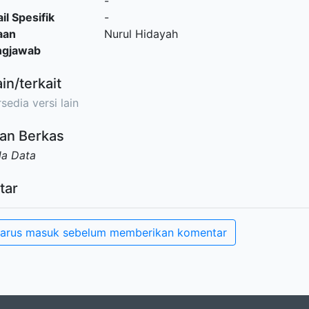
-
il Spesifik
-
aan
Nurul Hidayah
ngjawab
ain/terkait
sedia versi lain
an Berkas
da Data
tar
arus masuk sebelum memberikan komentar