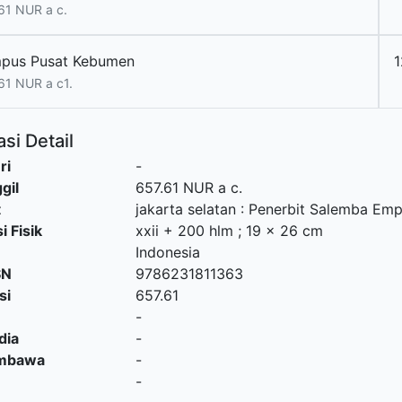
61 NUR a c.
pus Pusat Kebumen
1
61 NUR a c1.
si Detail
ri
-
gil
657.61 NUR a c.
t
jakarta selatan
:
Penerbit Salemba Emp
i Fisik
xxii + 200 hlm ; 19 x 26 cm
Indonesia
SN
9786231811363
si
657.61
-
dia
-
embawa
-
-