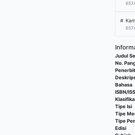
657.
#
Kam
657.
Informa
Judul Se
No. Pang
Penerbi
Deskrips
Bahasa
ISBN/IS
Klasifika
Tipe Isi
Tipe Me
Tipe P
Edisi