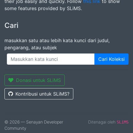
their job easily and quickly. Follow
this link
to show
some features provided by SLiMS.
Cari
masukkan satu atau lebih kata kunci dari judul,
pengarang, atau subjek
Cari Koleksi
Donasi untuk SLiMS
Kontribusi untuk SLiMS?
© 2026 — Senayan Developer
Ditenagai oleh
SLiMS
Community