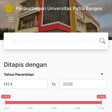
Perpustakaan Universitas Putra Bangsa
Ditapis dengan
Tahun Penerbitan
To
1 424
2 026
1 424
1 575
1 725
1 876
2 026