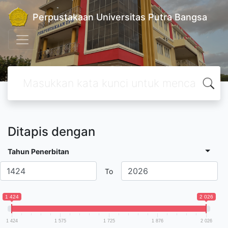
Perpustakaan Universitas Putra Bangsa
Ditapis dengan
Tahun Penerbitan
To
1 424
2 026
1 424
1 575
1 725
1 876
2 026