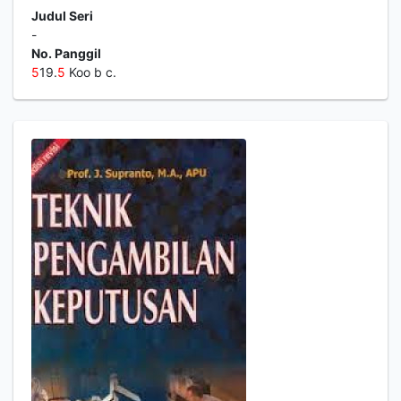
Judul Seri
-
No. Panggil
5
19.
5
Koo b c.