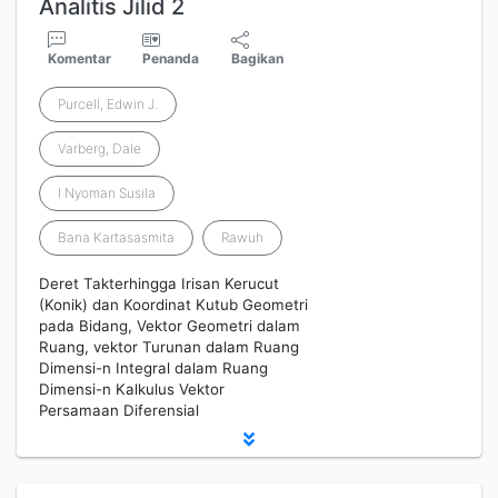
Analitis Jilid 2
Komentar
Penanda
Bagikan
Purcell, Edwin J.
Varberg, Dale
I Nyoman Susila
Bana Kartasasmita
Rawuh
Deret Takterhingga Irisan Kerucut
(Konik) dan Koordinat Kutub Geometri
pada Bidang, Vektor Geometri dalam
Ruang, vektor Turunan dalam Ruang
Dimensi-n Integral dalam Ruang
Dimensi-n Kalkulus Vektor
Persamaan Diferensial