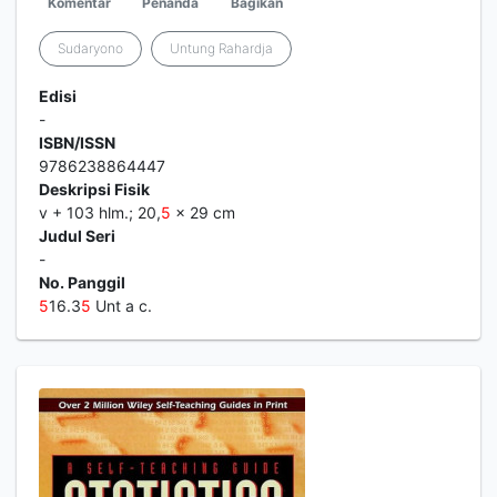
Komentar
Penanda
Bagikan
Sudaryono
Untung Rahardja
Edisi
-
ISBN/ISSN
9786238864447
Deskripsi Fisik
v + 103 hlm.; 20,
5
x 29 cm
Judul Seri
-
No. Panggil
5
16.3
5
Unt a c.