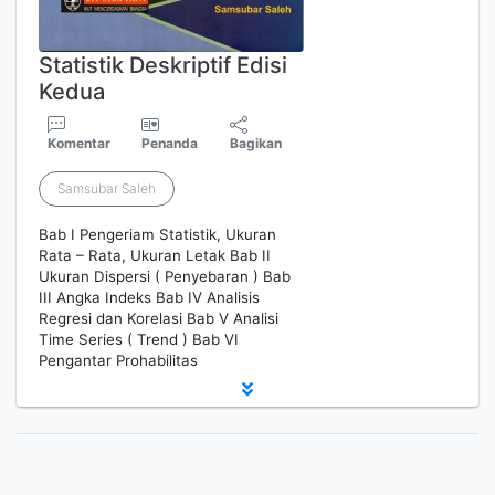
Statistik Deskriptif Edisi
Kedua
Komentar
Penanda
Bagikan
Samsubar Saleh
Bab I Pengeriam Statistik, Ukuran
Rata – Rata, Ukuran Letak Bab II
Ukuran Dispersi ( Penyebaran ) Bab
III Angka Indeks Bab IV Analisis
Regresi dan Korelasi Bab V Analisi
Time Series ( Trend ) Bab VI
Pengantar Prohabilitas
1
2
3
4
5
Berikutnya
Hal. Akhir