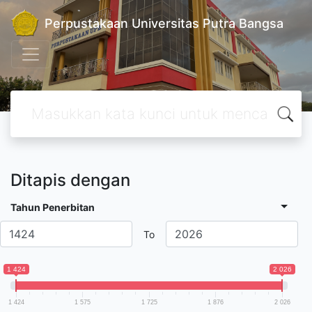
Perpustakaan Universitas Putra Bangsa
Ditapis dengan
Tahun Penerbitan
To
1 424
2 026
1 424
1 575
1 725
1 876
2 026