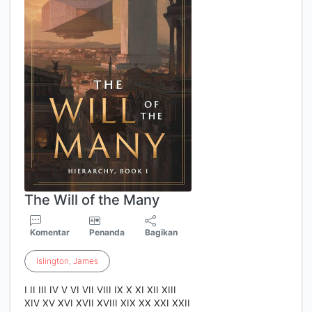
The Will of the Many
Komentar
Penanda
Bagikan
Islington
,
James
I II III IV V VI VII VIII IX X XI XII XIII
XIV XV XVI XVII XVIII XIX XX XXI XXII