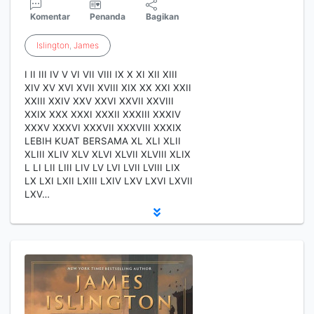
Komentar
Penanda
Bagikan
Islington
,
James
I II III IV V VI VII VIII IX X XI XII XIII
XIV XV XVI XVII XVIII XIX XX XXI XXII
XXIII XXIV XXV XXVI XXVII XXVIII
XXIX XXX XXXI XXXII XXXIII XXXIV
XXXV XXXVI XXXVII XXXVIII XXXIX
LEBIH KUAT BERSAMA XL XLI XLII
XLIII XLIV XLV XLVI XLVII XLVIII XLIX
L LI LII LIII LIV LV LVI LVII LVIII LIX
LX LXI LXII LXIII LXIV LXV LXVI LXVII
LXV…