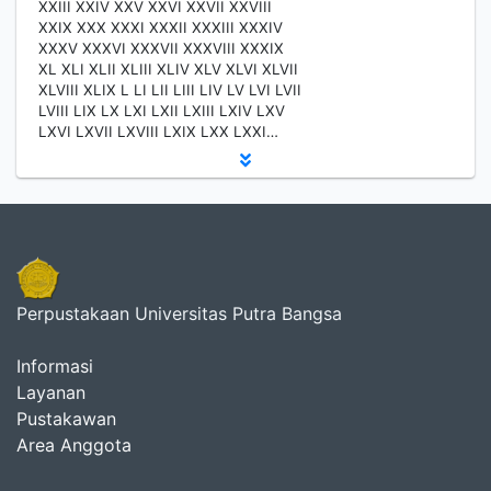
XXIII XXIV XXV XXVI XXVII XXVIII
XXIX XXX XXXI XXXII XXXIII XXXIV
XXXV XXXVI XXXVII XXXVIII XXXIX
XL XLI XLII XLIII XLIV XLV XLVI XLVII
XLVIII XLIX L LI LII LIII LIV LV LVI LVII
LVIII LIX LX LXI LXII LXIII LXIV LXV
LXVI LXVII LXVIII LXIX LXX LXXI…
Perpustakaan Universitas Putra Bangsa
Informasi
Layanan
Pustakawan
Area Anggota